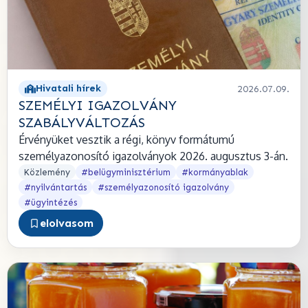
Hivatali hírek
2026.07.09.
SZEMÉLYI IGAZOLVÁNY
SZABÁLYVÁLTOZÁS
Érvényüket vesztik a régi, könyv formátumú
személyazonosító igazolványok 2026. augusztus 3-án.
Közlemény
#belügyminisztérium
#kormányablak
#nyilvántartás
#személyazonosító igazolvány
#ügyintézés
elolvasom