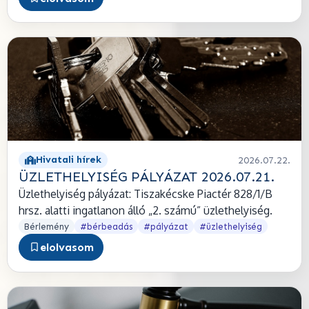
Hivatali hírek
2026.07.22.
ÜZLETHELYISÉG PÁLYÁZAT 2026.07.21.
Üzlethelyiség pályázat: Tiszakécske Piactér 828/1/B
hrsz. alatti ingatlanon álló „2. számú” üzlethelyiség.
Bérlemény
#bérbeadás
#pályázat
#üzlethelyiség
elolvasom