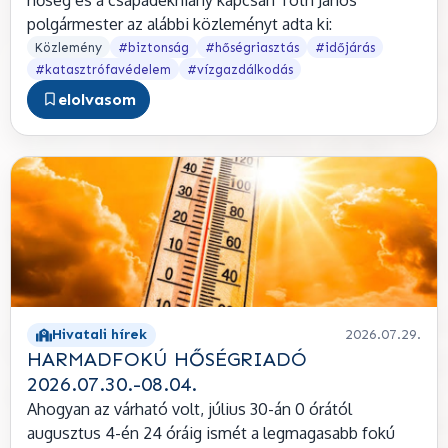
hőség és a csapadékhiány kapcsán Tóth János
polgármester az alábbi közleményt adta ki:
Közlemény
#biztonság
#hőségriasztás
#időjárás
#katasztrófavédelem
#vízgazdálkodás
elolvasom
Hivatali hírek
2026.07.29.
HARMADFOKÚ HŐSÉGRIADÓ
2026.07.30.-08.04.
Ahogyan az várható volt, július 30-án 0 órától
augusztus 4-én 24 óráig ismét a legmagasabb fokú