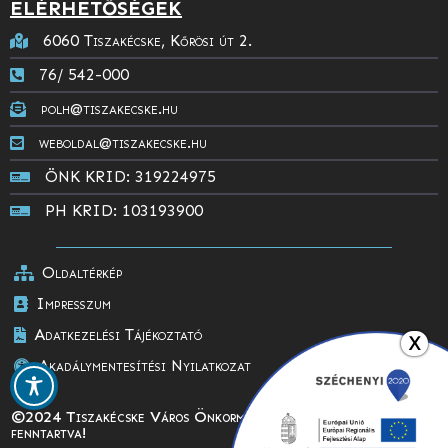
ELÉRHETŐSÉGEK
6060 Tiszakécske, Kőrösi út 2.
76/ 542-000
polh@tiszakecske.hu
weboldal@tiszakecske.hu
ÖNK KRID: 319224975
PH KRID: 103193900
Oldaltérkép
Impresszum
Adatkezelési Tájékoztató
X
Akadálymentesítési Nyilatkozat
©2024 Tiszakécske Város Önkormányzata, Minden jog
fenntartva!