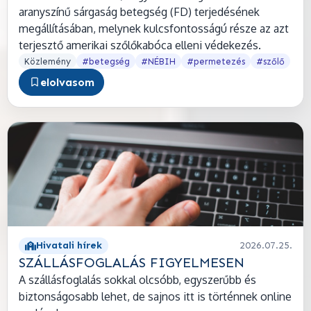
aranyszínű sárgaság betegség (FD) terjedésének
megállításában, melynek kulcsfontosságú része az azt
terjesztő amerikai szőlőkabóca elleni védekezés.
Közlemény
#betegség
#NÉBIH
#permetezés
#szőlő
elolvasom
Hivatali hírek
2026.07.25.
SZÁLLÁSFOGLALÁS FIGYELMESEN
A szállásfoglalás sokkal olcsóbb, egyszerűbb és
biztonságosabb lehet, de sajnos itt is történnek online