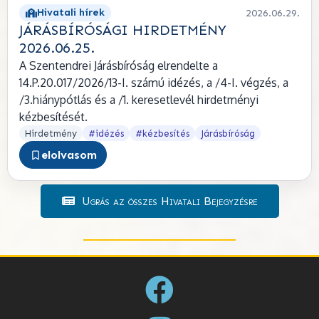
Hivatali hírek
2026.06.29.
JÁRÁSBÍRÓSÁGI HIRDETMÉNY
2026.06.25.
A Szentendrei Járásbíróság elrendelte a
14.P.20.017/2026/13-I. számú idézés, a /4-I. végzés, a
/3.hiánypótlás és a /1. keresetlevél hirdetményi
kézbesítését.
Hirdetmény
#idézés
#kézbesítés
Járásbíróság
elolvasom
Ugrás az összes Hivatali Bejegyzésre