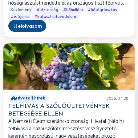
hőségriasztást rendelte el az országos tisztifőorvos.
Közlemény
#biztonság
#hőhullám
#hőségriasztás
#időjárás
#katasztrófavédelem
elolvasom
Hivatali hírek
2026.07.28.
FELHÍVÁS A SZŐLŐÜLTETVÉNYEK
BETEGSÉGE ELLEN
A Nemzeti Élelmiszerlánc-biztonsági Hivatal (Nébih)
felhívása a hazai szőlőtermesztést veszélyeztető,
karantén besorolású, nagy veszteségeket okozó