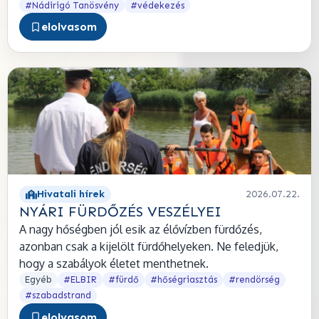
#Nádirigó Tanösvény
#védekezés
elolvasom
Hivatali hírek
2026.07.22.
NYÁRI FÜRDŐZÉS VESZÉLYEI
A nagy hőségben jól esik az élővízben fürdőzés,
azonban csak a kijelölt fürdőhelyeken. Ne feledjük,
hogy a szabályok életet menthetnek.
Egyéb
#ELBIR
#fürdő
#hőségriasztás
#rendörség
#szabadstrand
elolvasom