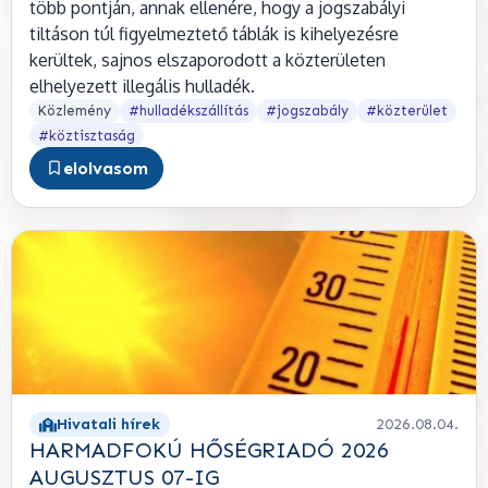
több pontján, annak ellenére, hogy a jogszabályi
tiltáson túl figyelmeztető táblák is kihelyezésre
kerültek, sajnos elszaporodott a közterületen
elhelyezett illegális hulladék.
Közlemény
#hulladékszállítás
#jogszabály
#közterület
#köztisztaság
elolvasom
Hivatali hírek
2026.08.04.
HARMADFOKÚ HŐSÉGRIADÓ 2026
AUGUSZTUS 07-IG