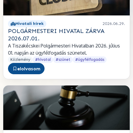
Hivatali hírek
2026.06.29.
POLGÁRMESTERI HIVATAL ZÁRVA
2026.07.01.
A Tiszakécskei Polgármesteri Hivatalban 2026. július
01. napján az ügyfélfogadás szünetel.
Közlemény
#hivatal
#szünet
#ügyfélfogadás
elolvasom