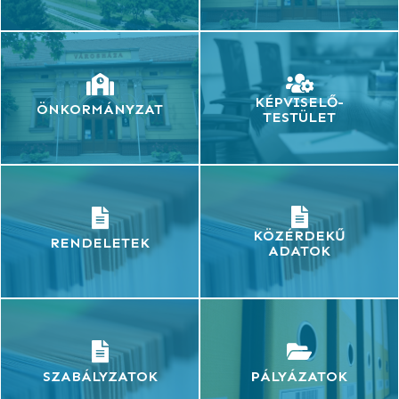
KÉPVISELŐ-
ÖNKORMÁNYZAT
TESTÜLET
KÖZÉRDEKŰ
RENDELETEK
ADATOK
SZABÁLYZATOK
PÁLYÁZATOK