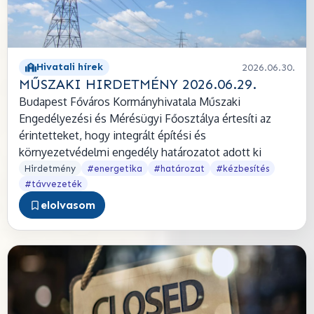
Hivatali hírek
2026.06.30.
MŰSZAKI HIRDETMÉNY 2026.06.29.
Budapest Főváros Kormányhivatala Műszaki
Engedélyezési és Mérésügyi Főosztálya értesíti az
érintetteket, hogy integrált építési és
környezetvédelmi engedély határozatot adott ki
Hirdetmény
#energetika
#határozat
#kézbesítés
#távvezeték
elolvasom