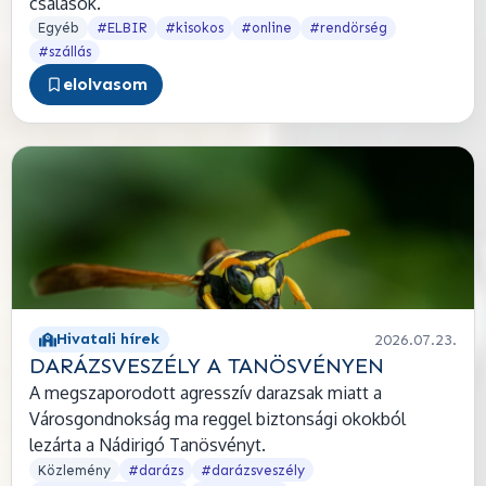
csalások.
Egyéb
#ELBIR
#kisokos
#online
#rendörség
#szállás
elolvasom
Hivatali hírek
2026.07.23.
DARÁZSVESZÉLY A TANÖSVÉNYEN
A megszaporodott agresszív darazsak miatt a
Városgondnokság ma reggel biztonsági okokból
lezárta a Nádirigó Tanösvényt.
Közlemény
#darázs
#darázsveszély