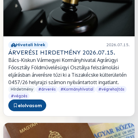
Hivatali hírek
2026.07.15.
ÁRVERÉSI HIRDETMÉNY 2026.07.15.
Bács-Kiskun Vármegyei Kormányhivatal Agrárügyi
Főosztály Földművelésügyi Osztálya felszámolási
eljárásban árverésre tűzi ki a Tiszakécske külterületén
0457/26 helyrajzi számon nyilvántartott ingatlant.
Hirdetmény
#árverés
#Kormányhivatal
#végrehajtás
#végzés
elolvasom