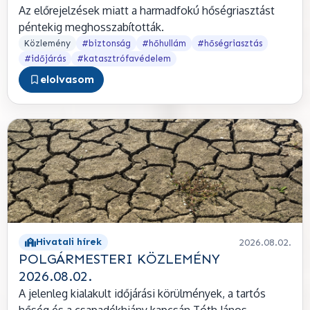
Az előrejelzések miatt a harmadfokú hőségriasztást
péntekig meghosszabították.
Közlemény
#biztonság
#hőhullám
#hőségriasztás
#időjárás
#katasztrófavédelem
elolvasom
Hivatali hírek
2026.08.02.
POLGÁRMESTERI KÖZLEMÉNY
2026.08.02.
A jelenleg kialakult időjárási körülmények, a tartós