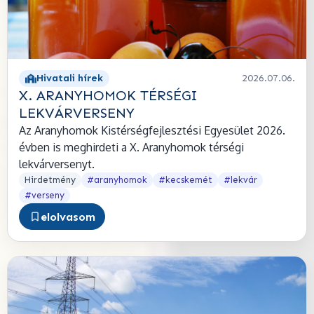
Hivatali hírek
2026.07.06.
X. ARANYHOMOK TÉRSÉGI
LEKVÁRVERSENY
Az Aranyhomok Kistérségfejlesztési Egyesület 2026.
évben is meghirdeti a X. Aranyhomok térségi
lekvárversenyt.
Hirdetmény
#aranyhomok
#kecskemét
#lekvár
#verseny
elolvasom